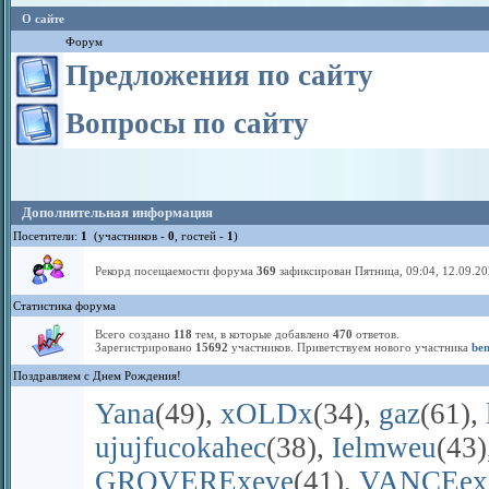
О сайте
Форум
Предложения по сайту
Вопросы по сайту
Дополнительная информация
Посетители:
1
(участников -
0
, гостей -
1
)
Рекорд посещаемости форума
369
зафиксирован Пятница, 09:04, 12.09.20
Статистика форума
Всего создано
118
тем, в которые добавлено
470
ответов.
Зарегистрировано
15692
участников. Приветствуем нового участника
ben
Поздравляем с Днем Рождения!
Yana
(49)
,
xOLDx
(34)
,
gaz
(61)
,
ujujfucokahec
(38)
,
Ielmweu
(43)
GROVERExeve
(41)
,
VANCEex