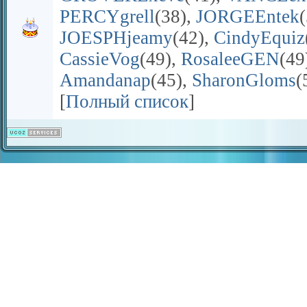
PERCYgrell
(38)
,
JORGEEntek
JOESPHjeamy
(42)
,
CindyEquiz
CassieVog
(49)
,
RosaleeGEN
(49
Amandanap
(45)
,
SharonGloms
(
[
Полный список
]