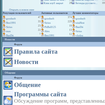
28
18
Клик клуб закрыт
Легенды русского...
Открыть в новом окне
Репутация пользователей
Активные пользователи
Лучшие комментаторы
47
374
goodsoft
goodsoft
goodsoft
33
229
Ben1991
Sirius
nitaHest
23
19
Sirius
PitBull125
BanDit
22
13
max
Alex
Sirius
7
12
BanDit
Ben1991
vlodzu
Новости
Форум
Правила сайта
Новости
Общение
Форум
Общение
Программы сайта
Обсуждение программ, представленны