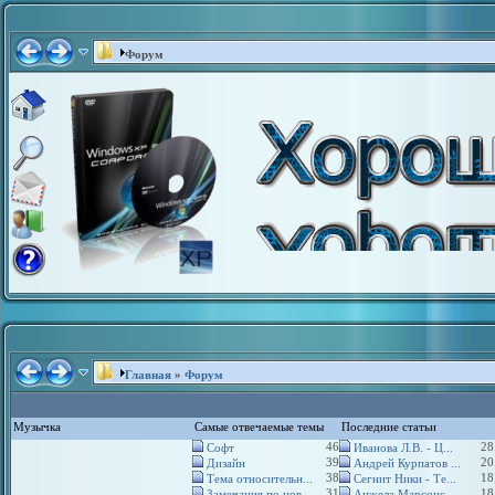
Форум
Главная
»
Форум
Музычка
Самые отвечаемые темы
Последние статьи
46
28
Софт
Иванова Л.В. - Ц...
39
20
Дизайн
Андрей Курпатов ...
38
18
Тема относительн...
Сегнит Ники - Те...
31
18
Замечания по нов...
Анжела Марсонс -...