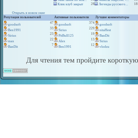
28
18
Клик клуб закрыт
Легенды русского...
Открыть в новом окне
Репутация пользователей
Активные пользователи
Лучшие комментаторы
47
374
goodsoft
goodsoft
goodsoft
33
229
Ben1991
Sirius
nitaHest
23
19
Sirius
PitBull125
BanDit
22
13
max
Alex
Sirius
7
12
BanDit
Ben1991
vlodzu
Для чтения тем пройдите коротку