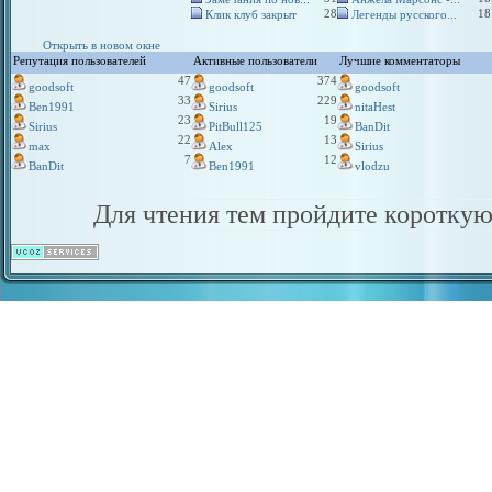
28
18
Клик клуб закрыт
Легенды русского...
Открыть в новом окне
Репутация пользователей
Активные пользователи
Лучшие комментаторы
47
374
goodsoft
goodsoft
goodsoft
33
229
Ben1991
Sirius
nitaHest
23
19
Sirius
PitBull125
BanDit
22
13
max
Alex
Sirius
7
12
BanDit
Ben1991
vlodzu
Для чтения тем пройдите коротку