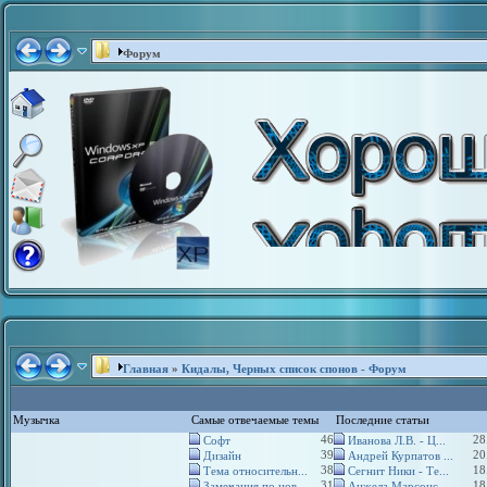
Форум
Главная
»
Кидалы, Черных список спонов - Форум
Музычка
Самые отвечаемые темы
Последние статьи
46
28
Софт
Иванова Л.В. - Ц...
39
20
Дизайн
Андрей Курпатов ...
38
18
Тема относительн...
Сегнит Ники - Те...
31
18
Замечания по нов...
Анжела Марсонс -...