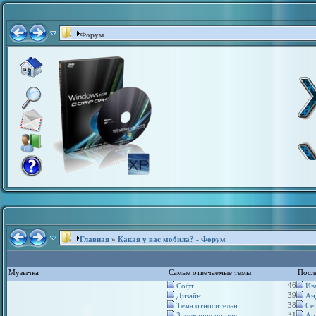
Форум
Главная
»
Какая у вас мобила? - Форум
Музычка
Самые отвечаемые темы
Посл
46
Софт
Ива
39
Дизайн
Ан
38
Тема относительн...
Сег
31
Замечания по нов...
Ан