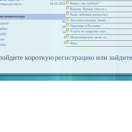
Какая у вас мобила?
18.10.2022
генды русского...
Кидалы, Черных список с...
Ваши любимые анекдоты:)
ие комментаторы
Даосская алхимия. Занят...
94
odsoft
Украинци и Россияне
29
taHest
Услуги по накрутке опро...
14
nDit
Монетизировать легко св...
9
rius
8
Игра
odzu
пройдите короткую
регистрацию
или
зайдите