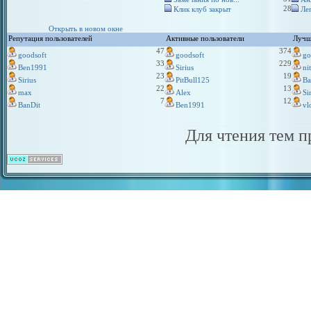
28
Клик клуб закрыт
Ле
Открыть в новом окне
Репутация пользователей
Активные пользователи
Лучш
47
374
goodsoft
goodsoft
go
33
229
Ben1991
Sirius
ni
23
19
Sirius
PitBull125
Ba
22
13
max
Alex
Si
7
12
BanDit
Ben1991
vl
Для чтения тем 