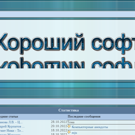
Статистика
едние статьи
Последние сообщения
28.10.2022
нова Л.В. - Ц...
Тема
20.10.2022
дрей Курпатов ...
Компьютерные анекдоты
18.10.2022
нит Ники - Те...
mju
18.10.2022
жела Марсонс -...