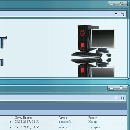
Дата, Время
Автор
Раздел
▼
05.03.2017, 01:51
goodsoft
Юмор
▼
05.03.2017, 01:51
goodsoft
Интернет