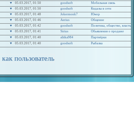
▼
05.03.2017, 01:50
goodsoft
Мобильная связь
▼
05.03.2017, 01:50
goodsoft
Кидалы в сети
▼
05.03.2017, 01:48
Jokermonk7
Юмор
▼
05.03.2017, 01:46
Aerius
Общение
▼
05.03.2017, 01:42
goodsoft
Политика, общество, власть
▼
05.03.2017, 01:41
Sirius
Обьявления о продаже
▼
05.03.2017, 01:40
alitka984
Партнёрки
▼
05.03.2017, 01:40
goodsoft
Рыбалка
 как пользователь