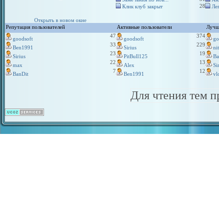
28
Клик клуб закрыт
Ле
Открыть в новом окне
Репутация пользователей
Активные пользователи
Лучш
47
374
goodsoft
goodsoft
go
33
229
Ben1991
Sirius
ni
23
19
Sirius
PitBull125
Ba
22
13
max
Alex
Si
7
12
BanDit
Ben1991
vl
Для чтения тем 