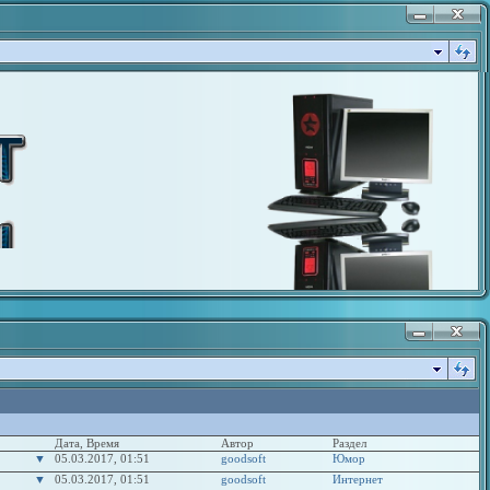
Дата, Время
Автор
Раздел
▼
05.03.2017, 01:51
goodsoft
Юмор
▼
05.03.2017, 01:51
goodsoft
Интернет