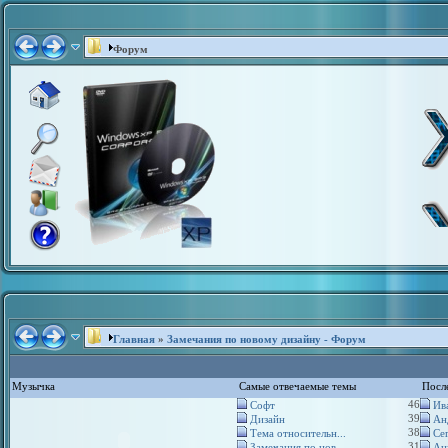
Форум
Главная
»
Замечания по новому дизайну - Форум
Музычка
Самые отвечаемые темы
Посл
46
Софт
Ива
39
Дизайн
Ан
38
Тема относительн...
Сег
31
Замечания по нов...
Ан