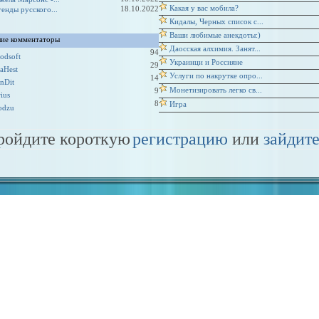
Какая у вас мобила?
18.10.2022
генды русского...
Кидалы, Черных список с...
Ваши любимые анекдоты:)
ие комментаторы
Даосская алхимия. Занят...
94
odsoft
Украинци и Россияне
29
taHest
Услуги по накрутке опро...
14
nDit
Монетизировать легко св...
9
rius
8
Игра
odzu
пройдите короткую
регистрацию
или
зайдите