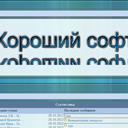
Статистика
едние статьи
Последние сообщения
28.10.2022
нова Л.В. - Ц...
Тема
20.10.2022
дрей Курпатов ...
Компьютерные анекдоты
18.10.2022
нит Ники - Те...
mju
18.10.2022
жела Марсонс -...