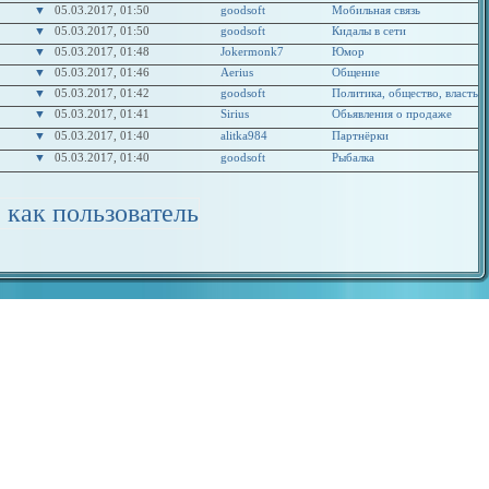
▼
05.03.2017, 01:50
goodsoft
Мобильная связь
▼
05.03.2017, 01:50
goodsoft
Кидалы в сети
▼
05.03.2017, 01:48
Jokermonk7
Юмор
▼
05.03.2017, 01:46
Aerius
Общение
▼
05.03.2017, 01:42
goodsoft
Политика, общество, власть
▼
05.03.2017, 01:41
Sirius
Обьявления о продаже
▼
05.03.2017, 01:40
alitka984
Партнёрки
▼
05.03.2017, 01:40
goodsoft
Рыбалка
 как пользователь