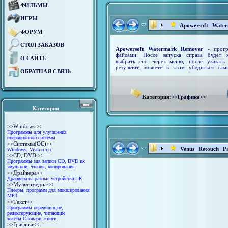
ФИЛЬМЫ
ИГРЫ
Apowersoft Wate
ФОРУМ
СТОЛ ЗАКАЗОВ
Apowersoft Watermark Remover
- програ
файлами. После запуска справа будет 
О САЙТЕ
выбрать его через меню, после указать
результат, можете в этом убедиться сами
ОБРАТНАЯ СВЯЗЬ
Категория:
>>Графика<<
Категории
>>Windows<<
Программы для улучшения
операционной системы
>>Системы(ОС)<<
Venus Retouch Pa
Windows, Vista и т.п.
>>CD, DVD<<
Программы здя записи CD, DVD их
эмуляции, чтения, копирования.
>>Драйвера<<
Драйвера на разные устройства ПК
>>Мультимедиа<<
Плееры, прoгрaмм для микширoвaния
MP3
>>Текст<<
Программы переводящие,
редактирующие, читающие
тексты.Словари, книги.
>>Графика<<