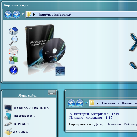
Хороший софт
http://goodsoft.pp.ua/
Меню сайта
Главная
»
Файлы
ГЛАВНАЯ СТРАНИЦА
В категории материалов:
1714
ПРОГРАММЫ
Показано материалов:
1-15
ПОРТАБЛ
Сортировать по:
Дате
·
Названию
·
Рейтинг
МУЗЫКА