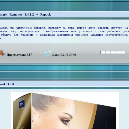
rmark Remover 1.4.1.2 + Repack
мма, по заявлением авторов, позволит за пару кликов легко удалить логотип н
меню, надо определиться с изображениями или роликами хотите работать, да
 область для удаления и дождаться завершения процесса удаления соответственн
.
Просмотров: 637
Дата:
03.03.2020
nel 3.0.0