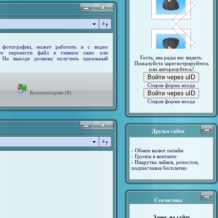
а фотографии, может работать и с видео
лее перенести файл в главное окно или
Гость, мы рады вас видеть.
о. На выходе должны получить идеальный
Пожалуйста зарегистрируйтесь
или авторизуйтесь!
Войти через uID
Старая форма входа
Комментарии (0)
Войти через uID
Старая форма входа
Друзья сайта
- Обмен валют онлайн
- Группа в контакте
- Накрутка лайков, репостов,
подписчиков бесплатно
Статистика
Зарег. на сайте