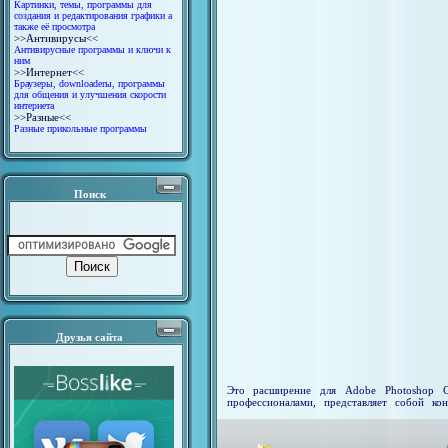
Картинки, темы, программы для
создания и редактирования графики а
также её просмотра
>>Антивирусы<<
Антивирусные программы и ключи к
ним
>>Интернет<<
Браузеры, downloaderы, программы
для общения и улучшения скорости
интернета
>>Разные<<
Разные прикольные программы
Поиск
Друзья сайта
Это расширение для Adobe Photoshop CC
профессионалами, представляет собой ко