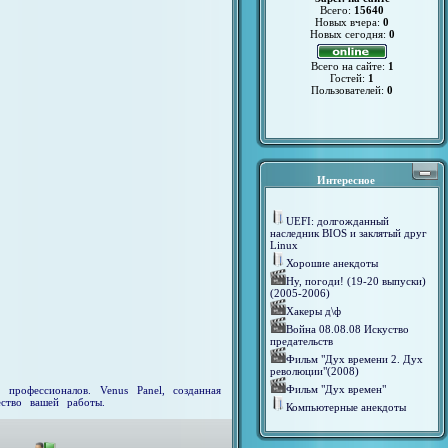
Всего:
15640
Новых вчера:
0
Новых сегодня:
0
Всего на сайте:
1
Гостей:
1
Пользователей:
0
Интересное
UEFI: долгожданный
наследник BIOS и заклятый друг
Linux
Хорошие анекдоты
Ну, погоди! (19-20 выпуски)
(2005-2006)
Хакеры д\ф
Война 08.08.08 Искуство
предательств
Фильм "Дух времени 2. Дух
революции"(2008)
Фильм "Дух времен"
профессионалов. Venus Panel, созданная
ество вашей работы.
Компьютерные анекдоты