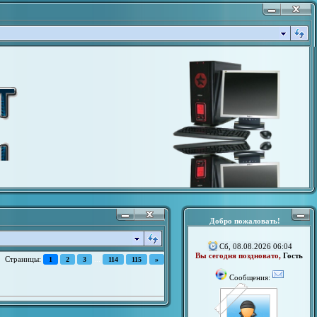
Добро пожаловать!
Сб, 08.08.2026 06:04
Вы сегодня поздновато,
Гость
Страницы:
...
1
2
3
114
115
»
Сообщения: