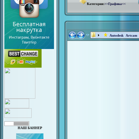
Категория:
>>Графика<<
Autodesk Artca
НАШ БАННЕР