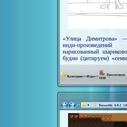
«Улица Димитрова» 
инди-произведений
нарисованный шариков
будни (цитируем) «семи
Просмотров:
Категория:
>>Игры<<
1048
Teeworlds 6.0.2 (