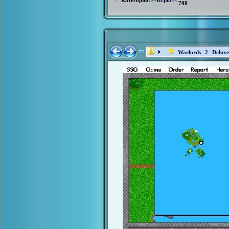
Категория:
>>Игры<<
708
Warlords 2 Delux