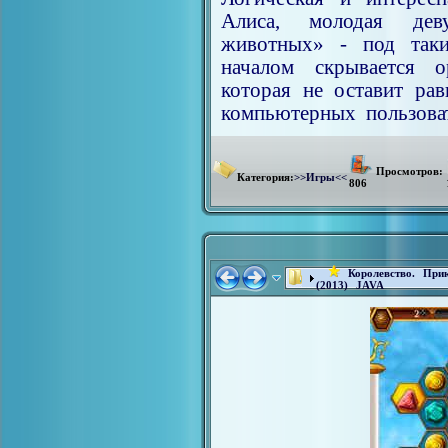
Алиса, молодая дев
животных» - под таки
началом скрывается о
которая не оставит ра
компьютерных пользоват
Просмотров:
Категория:
>>Игры<<
806
Королевство. При
(2013) JAVA