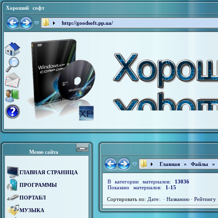
Хороший софт
http://goodsoft.pp.ua/
Меню сайта
Главная
»
Файлы
ГЛАВНАЯ СТРАНИЦА
В категории материалов:
13036
ПРОГРАММЫ
Показано материалов:
1-15
ПОРТАБЛ
Сортировать по:
Дате
·
Названию
·
Рейтингу
МУЗЫКА