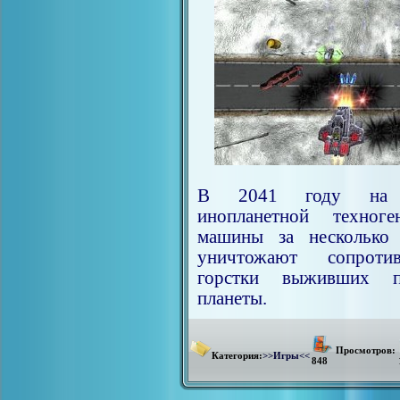
В 2041 году на З
инопланетной техног
машины за несколько 
уничтожают сопроти
горстки выживших п
планеты.
Просмотров:
Категория:
>>Игры<<
848