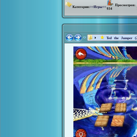
Просмотров:
Категория:
>>Игры<<
934
Ted the Jumper (