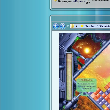
Категория:
>>Игры<<
997
Ромбис / Rhombis