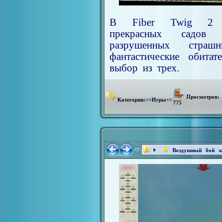
В Fiber Twig 2 пр
прекрасных садов 
разрушенных стра
фантастические обита
выбор из трех.
Просмотров:
Категория:
>>Игры<<
775
Воздушный бой з