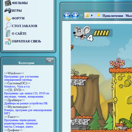
ФИЛЬМЫ
ИГРЫ
Приключения Мыш
ФОРУМ
СТОЛ ЗАКАЗОВ
О САЙТЕ
ОБРАТНАЯ СВЯЗЬ
Категории
>>Windows<<
Программы для улучшения
операционной системы
>>Системы(ОС)<<
Windows, Vista и т.п.
>>CD, DVD<<
Программы здя записи CD, DVD их
эмуляции, чтения, копирования.
>>Драйвера<<
Драйвера на разные устройства ПК
>>Мультимедиа<<
Плееры, прoгрaмм для микширoвaния
MP3
>>Текст<<
Программы переводящие,
редактирующие, читающие
тексты.Словари, книги.
>>Графика<<