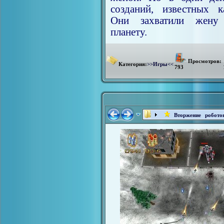
созданий, известных 
Они захватили жену
планету.
Просмотров:
Категория:
>>Игры<<
793
Вторжение робото