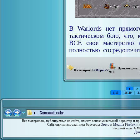
В Warlords нет прямог
тактическом бою, что, 
ВСЁ свое мастерство в
полностью сосредоточит
Просмотров:
Категория:
>>Игры<<
910
1
2
1-15
16-30
3
Хороший софт
Все материалы, публикуемые на сайте, имеют ознакомительный характер и пр
Сайт оптимизирован под браузеры
Opera
и
Mozilla Firefox
и 
Часовой пояс
GMT
Для