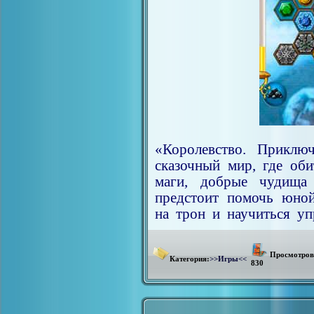
«Королевство. Приклю
сказочный мир, где об
маги, добрые чудища
предстоит помочь юной
на трон и научиться уп
Просмотров
Категория:
>>Игры<<
830