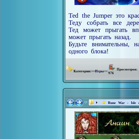
Ted the Jumper это кра
Теду собрать все дер
Тед может прыгать вп
может прыгать назад.
Будьте внимательны, 
одного блока!
Просмотров:
Категория:
>>Игры<<
976
Rune War - Isle 