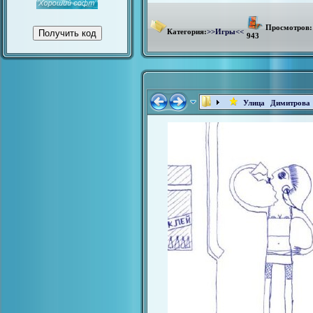
Просмотров:
Категория:
>>Игры<<
943
Улица Димитрова