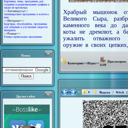
Картинки, темы, программы для
создания и редактирования графики а
также её просмотра
Храбрый мышонок от
>>Антивирусы<<
Антивирусные программы и ключи к
Великого Сыра, разб
ним
>>Интернет<<
каменного века до да
Браузеры, downloaderы, программы
для общения и улучшения скорости
интернета
коты не дремлют, а б
>>Разные<<
Разные прикольные программы
ужалить отважного 
оружие в своих цепких,
Поиск
Просмотров:
Категория:
>>Игры<<
1149
Ведьма / Witch (
Друзья сайта