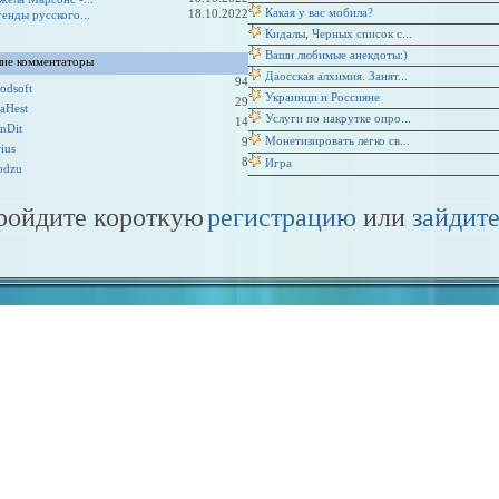
Какая у вас мобила?
18.10.2022
генды русского...
Кидалы, Черных список с...
Ваши любимые анекдоты:)
ие комментаторы
Даосская алхимия. Занят...
94
odsoft
Украинци и Россияне
29
taHest
Услуги по накрутке опро...
14
nDit
Монетизировать легко св...
9
rius
8
Игра
odzu
пройдите короткую
регистрацию
или
зайдите