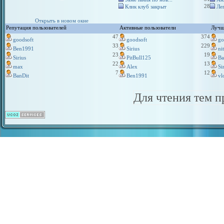
28
Клик клуб закрыт
Ле
Открыть в новом окне
Репутация пользователей
Активные пользователи
Лучш
47
374
goodsoft
goodsoft
go
33
229
Ben1991
Sirius
ni
23
19
Sirius
PitBull125
Ba
22
13
max
Alex
Si
7
12
BanDit
Ben1991
vl
Для чтения тем 