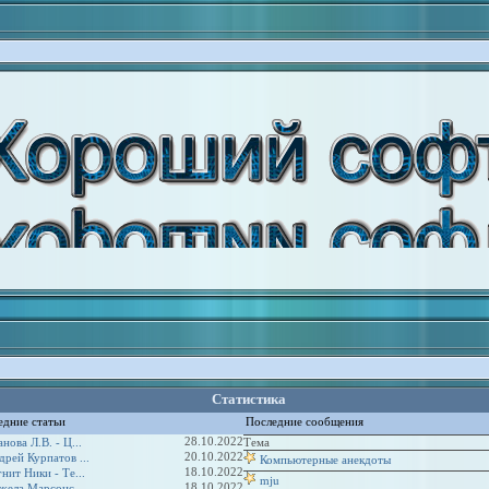
Статистика
едние статьи
Последние сообщения
28.10.2022
нова Л.В. - Ц...
Тема
20.10.2022
дрей Курпатов ...
Компьютерные анекдоты
18.10.2022
нит Ники - Те...
mju
18.10.2022
жела Марсонс -...