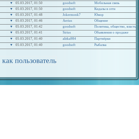
▼
05.03.2017, 01:50
goodsoft
Мобильная связь
▼
05.03.2017, 01:50
goodsoft
Кидалы в сети
▼
05.03.2017, 01:48
Jokermonk7
Юмор
▼
05.03.2017, 01:46
Aerius
Общение
▼
05.03.2017, 01:42
goodsoft
Политика, общество, власть
▼
05.03.2017, 01:41
Sirius
Обьявления о продаже
▼
05.03.2017, 01:40
alitka984
Партнёрки
▼
05.03.2017, 01:40
goodsoft
Рыбалка
 как пользователь