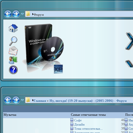
Форум
Главная
»
Ну, погоди! (19-20 выпуски) - (2005-2006) - Форум
Музычка
Самые отвечаемые темы
Посл
46
Софт
Ива
39
Дизайн
Ан
38
Тема относительн...
Сег
31
Замечания по нов...
Ан