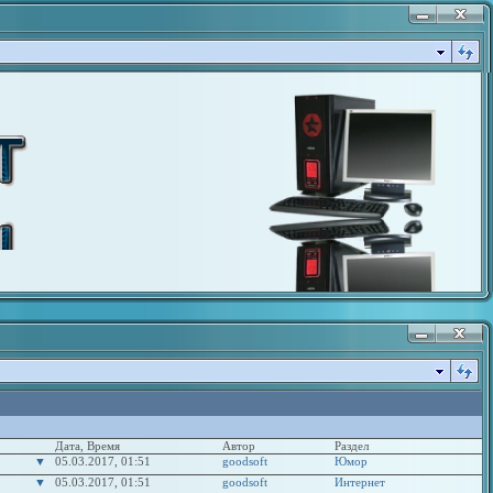
Дата, Время
Автор
Раздел
▼
05.03.2017, 01:51
goodsoft
Юмор
▼
05.03.2017, 01:51
goodsoft
Интернет