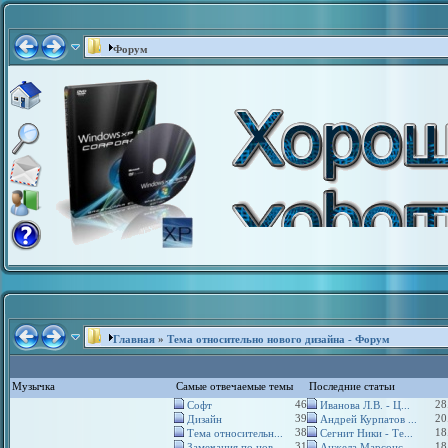
Форум
Главная
»
Тема относительно нового дизайна - Форум
Музычка
Самые отвечаемые темы
Последние статьи
46
28
Софт
Иванова Л.В. - Ц...
39
20
Дизайн
Андрей Курпатов ...
38
18
Тема относительн...
Сегнит Ники - Те...
31
18
Замечания по нов...
Анжела Марсонс -...