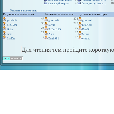
28
18
Клик клуб закрыт
Легенды русского...
Открыть в новом окне
Репутация пользователей
Активные пользователи
Лучшие комментаторы
47
374
goodsoft
goodsoft
goodsoft
33
229
Ben1991
Sirius
nitaHest
23
19
Sirius
PitBull125
BanDit
22
13
max
Alex
Sirius
7
12
BanDit
Ben1991
vlodzu
Для чтения тем пройдите коротку